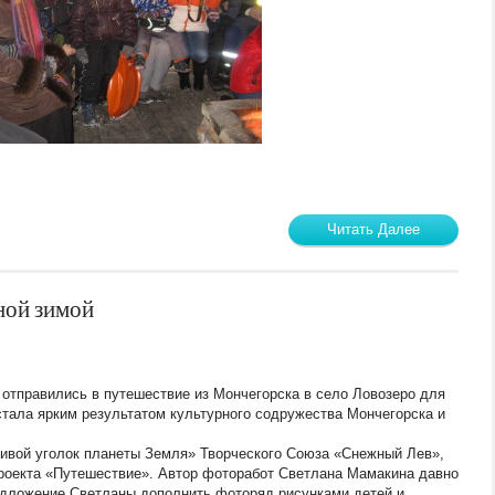
Читать Далее
ной зимой
отправились в путешествие из Мончегорска в село Ловозеро для
стала ярким результатом культурного содружества Мончегорска и
ивой уголок планеты Земля» Творческого Союза «Снежный Лев»,
проекта «Путешествие». Автор фоторабот Светлана Мамакина давно
едложение Светланы дополнить фоторяд рисунками детей и