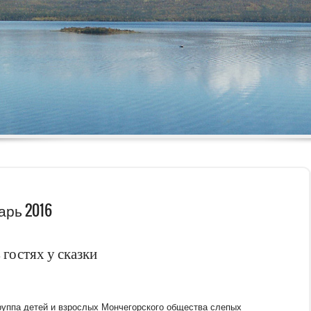
1
2
3
4
5
арь 2016
 гостях у сказки
уппа детей и взрослых Мончегорского общества слепых